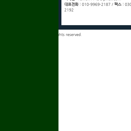
이메일무단수집거부
대표전화 :
010-9969-2187 /
팩스 :
030
2192
Copyrights ⓒ 2014 igmyd. All rights reserved.