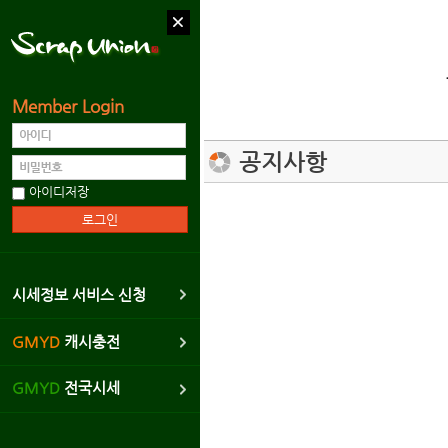
Member Login
고객센터
공지사항
공지사항
아이디저장
운영자 1:1 Q&A
시세정보 서비스
광고협력업체문의
시세정보 서비스 신청
제안하기
GMYD
캐시충전
신고하기
GMYD
전국시세
버그신고리포트