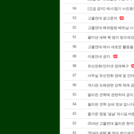
94
[긴급 공지] 섹시/엽기 사진동
93
고물연대 광고문의
92
고물연대 해외탐방 베트남 시
91
을미년 새해 복 많이 받으세
90
고물연대 에서 새로운 활동을
89
이용안내 공지.
88
유선전화/인터넷 장애복구
87
사무실 유선전화 장애 및 인
86
게시판 도배관련 강력 제재 공
85
필리핀 견학에 관련하여 공지
84
필리핀 견학 상세 정보 입니다
83
즐거운 명절 '설날' 되시길 바
82
2014년 고물연대 필리핀 현
81
2014년 새해 복 많이 받으세