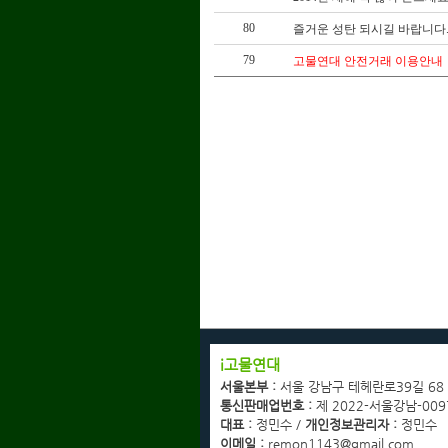
80
즐거운 성탄 되시길 바랍니다
79
고물연대 안전거래 이용안내
회사소개
i고물연대
광고협력업체문의
서울본부 :
서울 강남구 테헤란로39길 68
고객센터
통신판매업번호 :
제 2022-서울강남-009
이용약관
대표 :
정민수 /
개인정보관리자 :
정민수
개인정보취급방침
이메일 :
remon1143@gmail.com