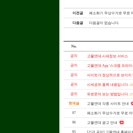
이전글
폐소화기 무상수거로 무료 
다음글
다음글이 없습니다.
No.
공지
고물연대 시세정보 서비스
공지
고물연대 App '스크랩 프라이
공지
사이트가 정상적으로 보이지
공지
시세공유 품목 내용입니다.
(3
공지
유료문자 보는 방법입니다.
(2
현재글
고물연대 각종 사이트 안내
97
폐소화기 무상수거로 무료 마
96
고물연대 광고 안내
95
[긴급 공지] 고물연대 홈페이