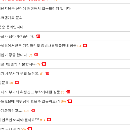
난지원금 신청에 관련해서 질문드리려 합니다.
스크랩계좌 문의
운송 문의입니다.
료가 남아버려습니다.
국세청에서받은 기장확인및 증빙서류제출안내 궁굼
(1)
입이 궁금 합니다.
(2)
로 3만원씩 지불합니다
(2)
과 세무서가 우릴 노려요.
(5)
질문요
(8)
세자 부가세 확정신고 누락에대한 질문
(5)
드썼을때 뭐뭐공제 받을수 있을까요???
(10)
좌미신고......
(17)
 안주면 어째야 될까요???
(11)
액 공제 문의?
(5)