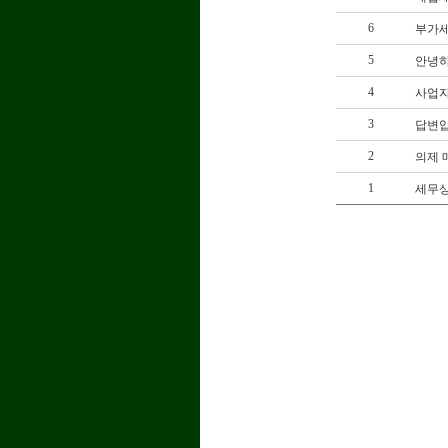
6
부가세
5
안녕하
4
사업
3
답변입
2
의제 
1
세무상