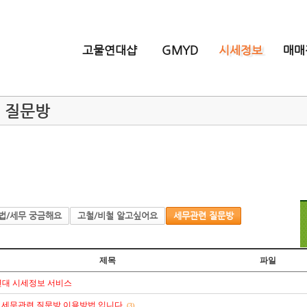
고물연대샵
GMYD
시세정보
매매
 질문방
법/세무 궁금해요
고철/비철 알고싶어요
세무관련 질문방
제목
파일
대 시세정보 서비스
] 세무관련 질문방 이용방법 입니다.
(3)