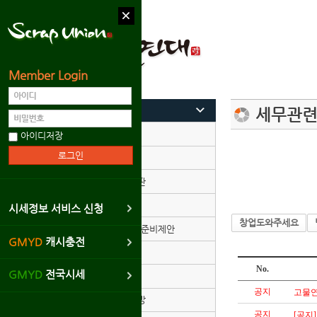
Member Login
커뮤니티
세무관련
가입인사
아이디저장
출석체크
자유게시판
고비일기
시세정보 서비스 신청
창업도와주세요
협동조합/준비제안
GMYD
캐시충전
구인구직
No.
GMYD
전국시세
사건사고
공지
고물연
회원사진방
공지
[공지