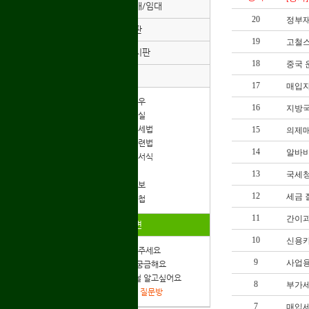
부동산매매/임대
20
정부재
익명게시판
19
고철
경조사게시판
18
중국 
자료실
17
매입자
+ 고비노하우
16
지방
+ 고비자료실
+ 고물관련세법
15
의제매
+ 고물상관련법
14
알바비
+ 각종업무서식
+ 특수정보
13
국세청
+ 부동산정보
12
세금 
+ 고물사진첩
11
간이과
질문과답변
10
신용카
+ 창업도와주세요
9
사업용계
+ 법/세무 궁금해요
+ 고철/비철 알고싶어요
8
부가세
+ 세무관련 질문방
7
매입세