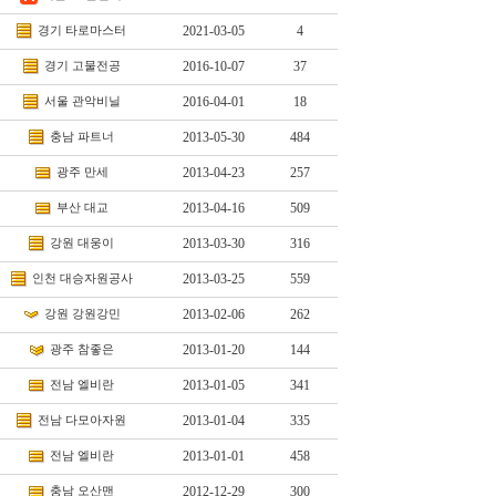
경기
타로마스터
2021-03-05
4
경기
고물전공
2016-10-07
37
서울
관악비닐
2016-04-01
18
충남
파트너
2013-05-30
484
광주
만세
2013-04-23
257
부산
대교
2013-04-16
509
강원
대웅이
2013-03-30
316
인천
대승자원공사
2013-03-25
559
강원
강원강민
2013-02-06
262
광주
참좋은
2013-01-20
144
전남
엘비란
2013-01-05
341
전남
다모아자원
2013-01-04
335
전남
엘비란
2013-01-01
458
충남
오산맨
2012-12-29
300