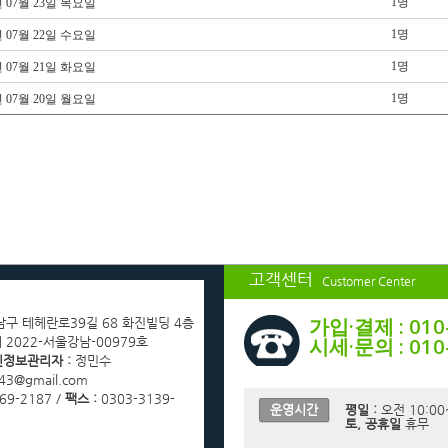
1명
년 07월 23일 목요일
1명
년 07월 22일 수요일
1명
년 07월 21일 화요일
1명
년 07월 20일 월요일
고객센터
Customer Center
가입·결제 : 010
남구 테헤란로39길 68 화진빌딩 4층
시세·문의 : 010
 2022-서울강남-00979호
정보관리자 :
정민수
43@gmail.com
69-2187 /
팩스 :
0303-3139-
운영시간
평일 :
오전 10:00
토, 공휴일
휴무