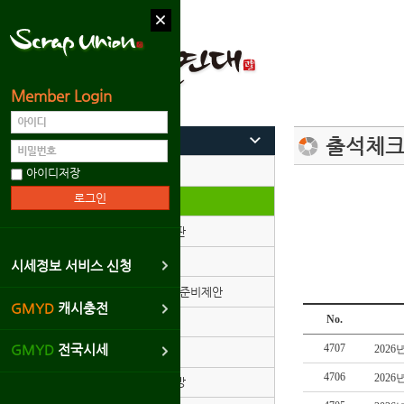
Member Login
커뮤니티
출석체
가입인사
아이디저장
출석체크
자유게시판
고비일기
시세정보 서비스 신청
협동조합/준비제안
GMYD
캐시충전
No.
구인구직
4707
GMYD
전국시세
2026
사건사고
4706
2026
회원사진방