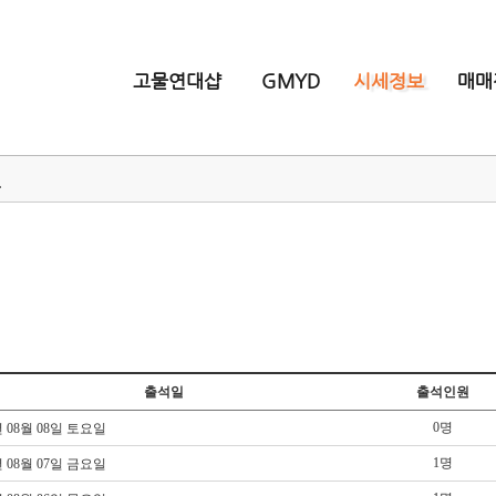
고물연대샵
GMYD
시세정보
매매
크
출석일
출석인원
0명
년 08월 08일 토요일
1명
년 08월 07일 금요일