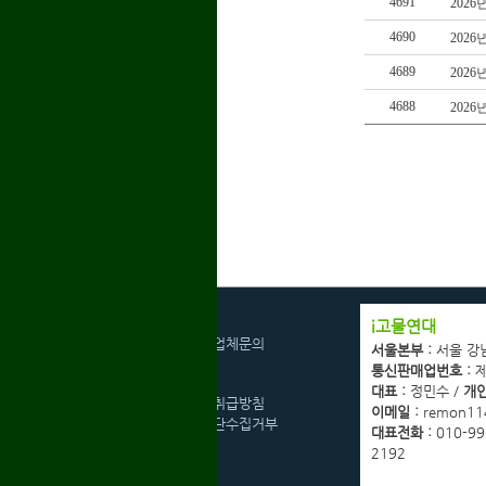
4691
2026
4690
2026
4689
2026
4688
2026
회사소개
i고물연대
광고협력업체문의
서울본부 :
서울 강
고객센터
통신판매업번호 :
제
이용약관
대표 :
정민수 /
개인
개인정보취급방침
이메일 :
remon11
이메일무단수집거부
대표전화 :
010-99
2192