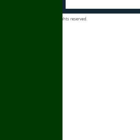
Copyrights ⓒ 2014 igmyd. All rights reserved.