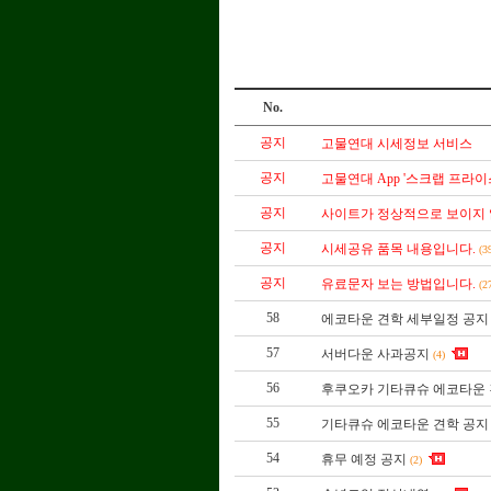
No.
공지
고물연대 시세정보 서비스
공지
고물연대 App '스크랩 프라이
공지
사이트가 정상적으로 보이지
공지
시세공유 품목 내용입니다.
(3
공지
유료문자 보는 방법입니다.
(2
58
에코타운 견학 세부일정 공지
57
서버다운 사과공지
(4)
56
후쿠오카 기타큐슈 에코타운
55
기타큐슈 에코타운 견학 공지
54
휴무 예정 공지
(2)