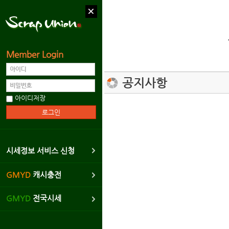
Member Login
고객센터
공지사항
공지사항
아이디저장
운영자 1:1 Q&A
시세정보 서비스
광고협력업체문의
시세정보 서비스 신청
제안하기
GMYD
캐시충전
신고하기
GMYD
전국시세
버그신고리포트