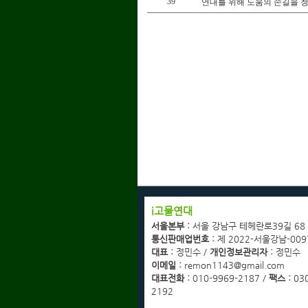
39
연대를 위해 도움의 손길을 
회사소개
i고물연대
광고협력업체문의
서울본부 :
서울 강남구 테헤란로39길 68
고객센터
통신판매업번호 :
제 2022-서울강남-009
이용약관
대표 :
정민수 /
개인정보관리자 :
정민수
개인정보취급방침
이메일 :
remon1143@gmail.com
이메일무단수집거부
대표전화 :
010-9969-2187 /
팩스 :
030
2192