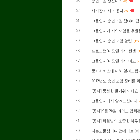
53
송년모임 정산내역
(8)
52
서버장애 사과 공지
(2)
51
고물연대 송년모임 참여에 감
50
고물연대가 지역모임을 후원
49
고물연대 송년 모임 알림.
(17)
48
프로그램 '마당관리자' 탄생.
(
47
고물연대 '마당관리자' 예고
(7
46
문자서비스에 대해 알려드립
45
2012년도 송년 모임 준비를 
44
[공지] 풍성한 한가위 되세요.
43
고물연대에서 알려드립니다.
42
[공지] 9월 20일 여의도 집
41
[공지] 회원님의 소중한 하
40
나는고물상이다 업데이트 (폐