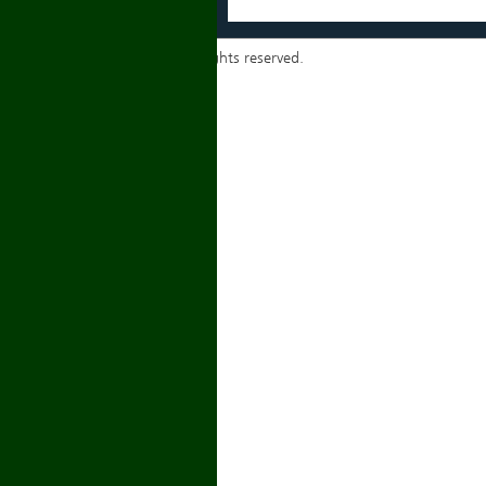
Copyrights ⓒ 2014 igmyd. All rights reserved.