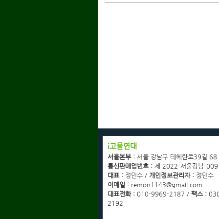
회사소개
i고물연대
광고협력업체문의
서울본부 :
서울 강남구 테헤란로39길 68
고객센터
통신판매업번호 :
제 2022-서울강남-009
이용약관
대표 :
정민수 /
개인정보관리자 :
정민수
개인정보취급방침
이메일 :
remon1143@gmail.com
이메일무단수집거부
대표전화 :
010-9969-2187 /
팩스 :
030
2192