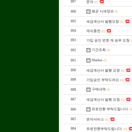
897
문의
(1)
평균 시세정보
896
(1)
895
세금계산서 발행요청
(1)
894
캐쉬충전
(1)
893
가입 승인 번호 재 송부 요청
(
기간조회
892
(1)
Markus
891
(1)
890
세금계산서 발행 요청
(3)
889
가입승인 부탁드려요
(1)
구매내역
888
(1)
887
세금계산서 발행 요청
(1)
유료전환 부탁드립니다.
886
(3
885
문자서비스
(1)
884
유료전환부탁드립니다.
(1)