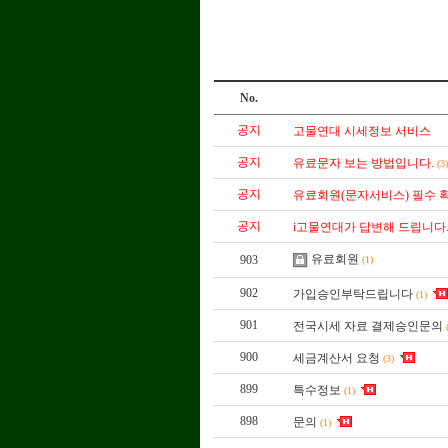
No.
공지
고물연대 시세정보 서비스
공지
유료문자 보는 방법입니다.
(3
공지
유료회원(문자서비스) 필수 확
공지
i고물연대가 답변해 드립니다
유료회원
903
(1)
902
가입승인부탁드립니다
(1)
901
전국시세 자료 결제승인문의
900
세금계산서 요청
(3)
899
특수정보
(1)
898
문의
(1)