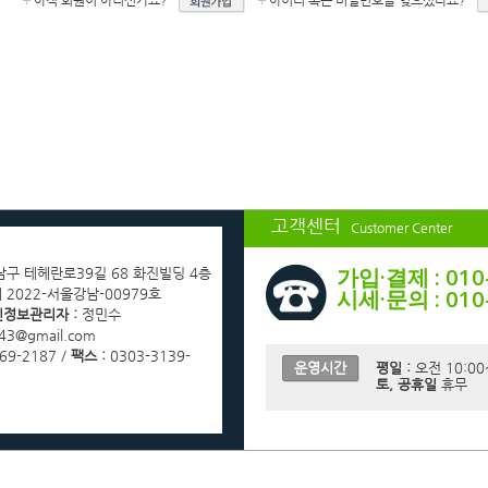
아직 회원이 아니신가요?
아이디 혹은 비밀번호를 잊으셨나요?
고객센터
Customer Center
가입·결제 : 010
남구 테헤란로39길 68 화진빌딩 4층
시세·문의 : 010
 2022-서울강남-00979호
정보관리자 :
정민수
43@gmail.com
69-2187 /
팩스 :
0303-3139-
운영시간
평일 :
오전 10:00
토, 공휴일
휴무