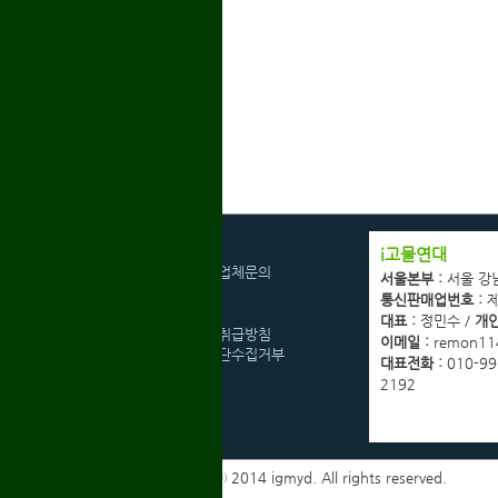
회사소개
i고물연대
광고협력업체문의
서울본부 :
서울 강
고객센터
통신판매업번호 :
제
이용약관
대표 :
정민수 /
개인
개인정보취급방침
이메일 :
remon11
이메일무단수집거부
대표전화 :
010-99
2192
Copyrights ⓒ 2014 igmyd. All rights reserved.