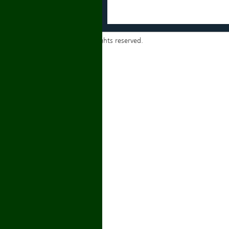
Copyrights ⓒ 2014 igmyd. All rights reserved.