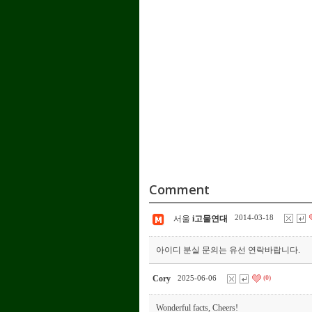
Comment
2014-03-18
서울
i고물연대
아이디 분실 문의는 유선 연락바랍니다.
Cory
2025-06-06
(0)
Wonderful facts, Cheers!