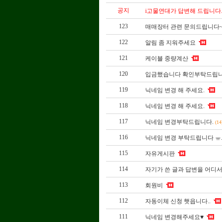
공지
i고물연대가 답변해 드립니다
123
매매장터 관련 문의드립니다
122
알림 좀 지워주세요
121
케이블 중량계산
120
입금했습니다 확인부탁드립니
119
닉네임 변경 해 주세요.
118
닉네임 변경 해 주세요.
117
닉네임 변경부탁드립니다.
(14
116
닉네임 변경 부탁드립니다 ㅠ
115
자유게시판
114
자기가 쓴 글과 답변을 어디서
113
회원비
112
자동이체 신청 햇읍니다..
111
닉네임 변경해주세요♥