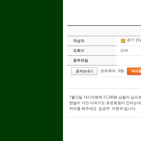
경기
안
작성자
조회수
3119
첨부파일
보유캐쉬 : 0원
문자보내기
캐쉬
7월12일 14시31분에 15,500원 남필자 님
한달이 거진 다되가도 유료회원이 안되는
처리좀 해주세요. 입금주: 이현국 입니다.