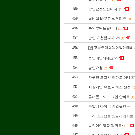
460
승인요청드립니다.
(1)
459
닉네임 바꾸고 싶은데요..
(1)
458
승인부탁드립니다
(1)
457
승인 요청합니다 .^^
(1)
고물연대회원이었는데비
456
455
승인이안되네요^^
454
승인요청
(2)
453
자꾸만 로그인 하라고 하네요
452
회원가입 유료 서비스 신청
(1
451
휴대폰으로 로그인 안되요
(1)
450
주말에 아이디 가입을했는데
449
구리 스크랩을 방글라데시로
448
승인이언제쯤 될까요?
(1)