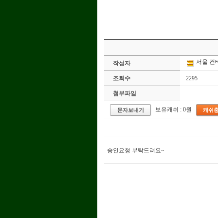
서울
컨
작성자
조회수
2295
첨부파일
보유캐쉬 : 0원
문자보내기
캐쉬
승인요청 부탁드려요~