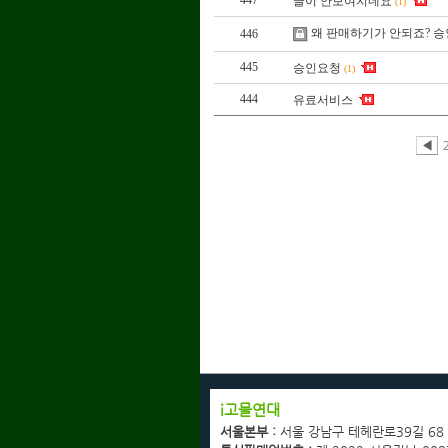
447
글이 안보여지네요
(1)
왜 판매하기가 안되죠? 
446
445
승인요청
(1)
444
유료서비스
◀
회사소개
i고물연대
광고협력업체문의
서울본부 :
서울 강남구 테헤란로39길 68
고객센터