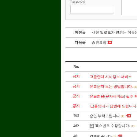
Password
이전글
사진 업로드가 안되는 이유
다음글
승인요청
No.
공지
고물연대 시세정보 서비스
공지
유료문자 보는 방법입니다.
(3
공지
유료회원(문자서비스) 필수 확
공지
i고물연대가 답변해 드립니다
463
승인 부탁드립니다
(1)
팩스번호 수정합니다.
462
(1)
461
결제했습니다
(1)