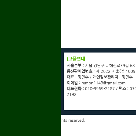
회사소개
i고물연대
광고협력업체문의
서울본부 :
서울 강남구 테헤란로39길 68
고객센터
통신판매업번호 :
제 2022-서울강남-009
이용약관
대표 :
정민수 /
개인정보관리자 :
정민수
개인정보취급방침
이메일 :
remon1143@gmail.com
이메일무단수집거부
대표전화 :
010-9969-2187 /
팩스 :
030
2192
Copyrights ⓒ 2014 igmyd. All rights reserved.