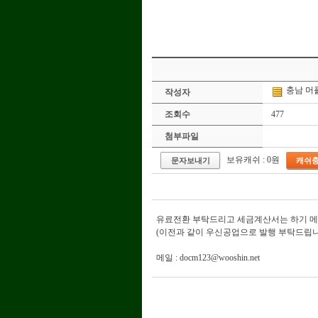
충남
머
작성자
조회수
477
첨부파일
보유캐쉬 : 0원
문자보내기
캐쉬
유료전환 부탁드리고 세금계산서는 하기 메
(이전과 같이 우신공업으로 발행 부탁드립
메일 :
docm123@wooshin.net