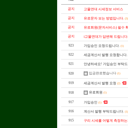
공지
고물연대 시세정보 서비스
공지
유료문자 보는 방법입니다.
(3
공지
유료회원(문자서비스) 필수 확
공지
i고물연대가 답변해 드립니다
923
가입승인 요청드립니다.
(1)
922
세금계산서 발행 요청합니다.
921
안녕하세요! 가입승인 부탁
입금완료했습니다
920
(1)
919
세금계산서 발행 요청
(2)
유료회원
918
(1)
917
가입승인
(1)
916
계산서 발행 부탁드립니다.
(1
915
구리 시세를 어떻게 측정하는