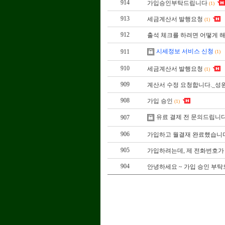
914
가입승인부탁드립니다
(1)
913
세금계산서 발행요청
(1)
912
출석 체크를 하려면 어떻게 해
시세정보 서비스 신청
911
(1)
910
세금계산서 발행요청
(1)
909
계산서 수정 요청합니다._성
908
가입 승인
(1)
유료 결제 전 문의드립니
907
906
가입하고 월결재 완료했습니
905
가입하려는데, 제 전화번호가
904
안녕하세요 ~ 가입 승인 부탁