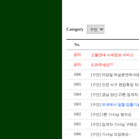
부동산매매/임대
익명게시판
경조사게시판
Category
자료실
No.
+ 고비노하우
+ 고비자료실
공지
고물연대 시세정보 서비스
+ 고물관련세법
+ 고물상관련법
공지
도와주세요!!!
+ 각종업무서식
1606
[구인]
마당일 하실분연락 바
+ 특수정보
+ 부동산정보
1605
[구인]
인천 서구 캔압축장 
+ 고물사진첩
1604
[구인]
경남 양산 25톤 집게
질문과답변
1603
[구인]
외국에서 일할 압출기
+ 창업도와주세요
1602
[구인]
5톤 기사님 찾아요
+ 법/세무 궁금해요
1601
[구인]
집게차 기사님 구해요
+ 고철/비철 알고싶어요
+ 세무관련 질문방
1600
[구인]
기사님 모집해요~