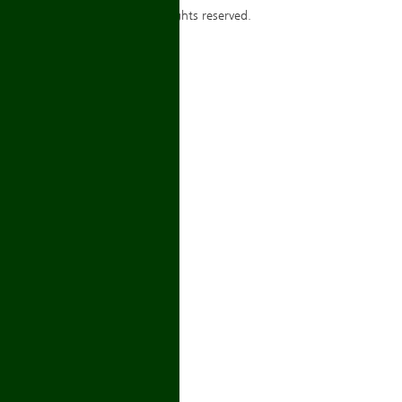
Copyrights ⓒ 2014 igmyd. All rights reserved.