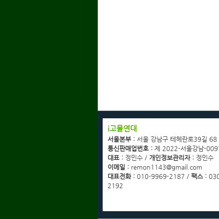
회사소개
i고물연대
광고협력업체문의
서울본부 :
서울 강남구 테헤란로39길 68
고객센터
통신판매업번호 :
제 2022-서울강남-009
이용약관
대표 :
정민수 /
개인정보관리자 :
정민수
개인정보취급방침
이메일 :
remon1143@gmail.com
이메일무단수집거부
대표전화 :
010-9969-2187 /
팩스 :
030
2192