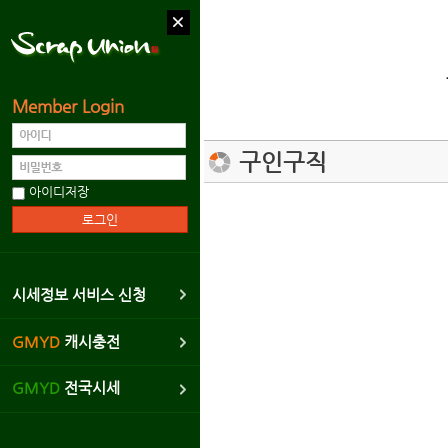
Member Login
커뮤니티
구인구직
가입인사
아이디저장
출석체크
자유게시판
고비일기
시세정보 서비스 신청
협동조합/준비제안
GMYD
캐시충전
구인구직
GMYD
전국시세
사건사고
회원사진방